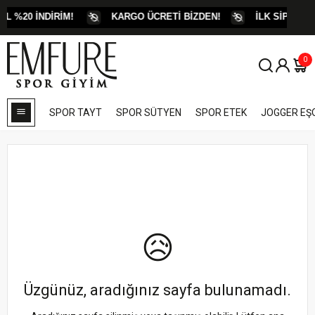
L %20 İNDİRİM!
KARGO ÜCRETİ BİZDEN!
İLK SİPARİŞE
0
SPOR TAYT
SPOR SÜTYEN
SPOR ETEK
JOGGER E
😥
Üzgünüz, aradığınız sayfa bulunamadı.