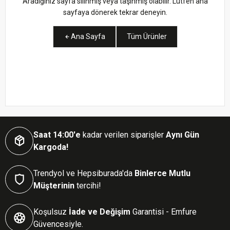
Aradığınız sayfa silinmiş veya taşınmış olabilir. Lütfen ana
sayfaya dönerek tekrar deneyin.
Ana Sayfa
Tüm Ürünler
Saat 14:00'e
kadar verilen siparişler
Aynı Gün
Kargoda!
Trendyol ve Hepsiburada'da
Binlerce Mutlu
Müşterinin
tercihi!
Koşulsuz
İade ve Değişim
Garantisi - Emfure
Güvencesiyle.