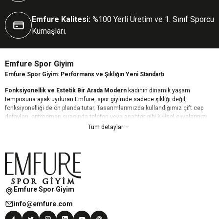
Emfure Kalitesi:
%100 Yerli Üretim ve 1. Sınıf Sporcu
Kumaşları.
Emfure Spor Giyim
Emfure Spor Giyim: Performans ve Şıklığın Yeni Standartı
Fonksiyonellik ve Estetik Bir Arada Modern
kadının dinamik yaşam
temposuna ayak uyduran Emfure, spor giyimde sadece şıklığı değil,
fonksiyonelliği de ön planda tutar. Tasarımlarımızda kullandığımız çift cep
detayları, antrenman sırasında telefon veya anahtar gibi kişisel eşyalarınızı
güvenle taşımanızı sağlarken, estetik çizgilerimizle günün her anında stilinizi
Tüm detaylar
korumanıza yardımcı olur.
Kusursuz Konfor ve Toparlayıcı Etki Yüksek
kaliteli ve esnek kumaş
teknolojimiz, vücudunuzu bir ikinci ten gibi sararak maksimum hareket
özgürlüğü sunar. Nefes alabilen dokusu teri hızla dışarı atarken, özel
toparlayıcı (push-up) özelliğimiz daha fit ve formda bir görünüm elde etmenizi
destekler. Emfure ile kendinizi her zaman güçlü ve rahat hissedin.
Emfure Spor Giyim
Her Tarza Uygun Dinamik Koleksiyonlar Geniş
renk yelpazesi ve trend
info@emfure.com
desen seçeneklerimizle, her zevke hitap eden bir Emfure modeli mutlaka