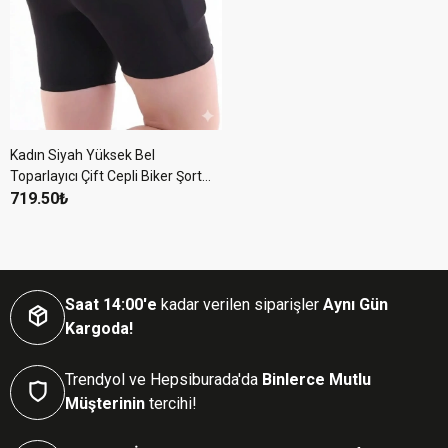
Kadın Siyah Yüksek Bel
Toparlayıcı Çift Cepli Biker Şort
Kısa Spor Tayt Biker Shades
719.50₺
Saat 14:00'e
kadar verilen siparişler
Aynı Gün
Kargoda!
Trendyol ve Hepsiburada'da
Binlerce Mutlu
Müşterinin
tercihi!