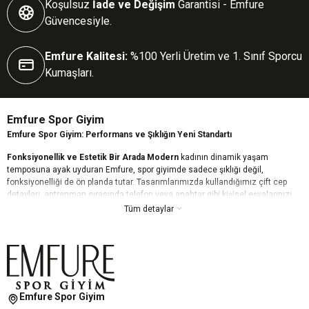
Koşulsuz
İade ve Değişim
Garantisi - Emfure
Güvencesiyle.
Emfure Kalitesi:
%100 Yerli Üretim ve 1. Sınıf Sporcu
Kumaşları.
Emfure Spor Giyim
Emfure Spor Giyim: Performans ve Şıklığın Yeni Standartı
Fonksiyonellik ve Estetik Bir Arada Modern
kadının dinamik yaşam
temposuna ayak uyduran Emfure, spor giyimde sadece şıklığı değil,
fonksiyonelliği de ön planda tutar. Tasarımlarımızda kullandığımız çift cep
detayları, antrenman sırasında telefon veya anahtar gibi kişisel eşyalarınızı
güvenle taşımanızı sağlarken, estetik çizgilerimizle günün her anında stilinizi
Tüm detaylar
korumanıza yardımcı olur.
Kusursuz Konfor ve Toparlayıcı Etki Yüksek
kaliteli ve esnek kumaş
teknolojimiz, vücudunuzu bir ikinci ten gibi sararak maksimum hareket
özgürlüğü sunar. Nefes alabilen dokusu teri hızla dışarı atarken, özel
toparlayıcı (push-up) özelliğimiz daha fit ve formda bir görünüm elde etmenizi
destekler. Emfure ile kendinizi her zaman güçlü ve rahat hissedin.
Emfure Spor Giyim