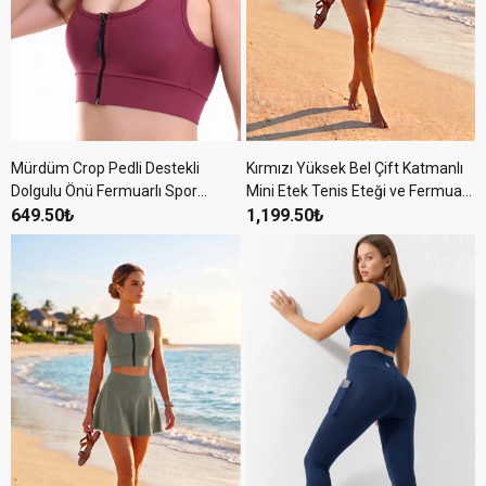
Mürdüm Crop Pedli Destekli
Kırmızı Yüksek Bel Çift Katmanlı
Dolgulu Önü Fermuarlı Spor
Mini Etek Tenis Eteği ve Fermuarlı
Sütyeni
649.50₺
Büstiyer Crop Takım
1,199.50₺