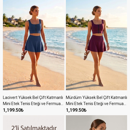
Lacivert Yüksek Bel Çift Katmanlı
Mürdüm Yüksek Bel Çift Katmanlı
Mini Etek Tenis Eteği ve Fermuarlı
Mini Etek Tenis Eteği ve Fermuarlı
Büstiyer Crop Takım
1,199.50₺
Büstiyer Crop Takım
1,199.50₺