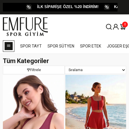
İLK SİPARİŞE ÖZEL %20 İNDİRİM!
KARGO ÜCRETİ BİZ
0
SPOR TAYT
SPOR SÜTYEN
SPOR ETEK
JOGGER E
Tüm Kategoriler
Filtrele