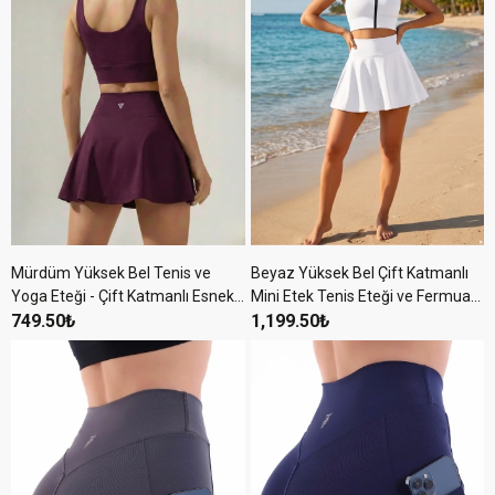
Mürdüm Yüksek Bel Tenis ve
Beyaz Yüksek Bel Çift Katmanlı
Yoga Eteği - Çift Katmanlı Esnek
Mini Etek Tenis Eteği ve Fermuarlı
Şortlu Mini Spor Etek
749.50₺
Büstiyer Crop Takım
1,199.50₺