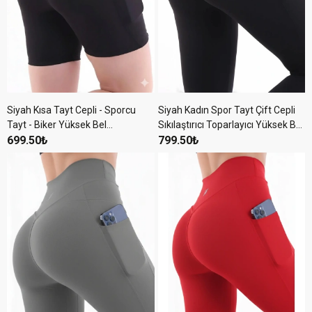
Siyah Kısa Tayt Cepli - Sporcu
Siyah Kadın Spor Tayt Çift Cepli
Tayt - Biker Yüksek Bel
Sıkılaştırıcı Toparlayıcı Yüksek Bel
Toparlayıcı Tayt
699.50₺
Sporcu Taytı Leggings Fitness
799.50₺