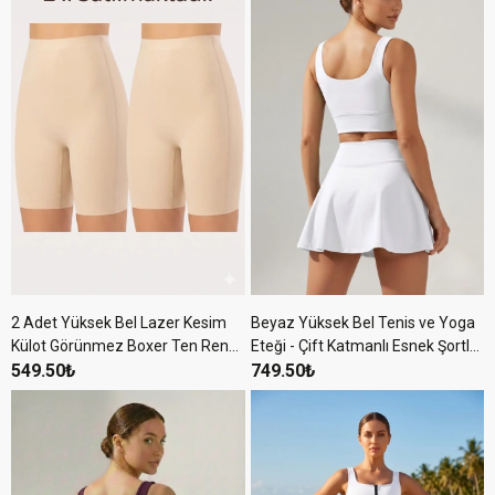
2 Adet Yüksek Bel Lazer Kesim
Beyaz Yüksek Bel Tenis ve Yoga
Külot Görünmez Boxer Ten Rengi
Eteği - Çift Katmanlı Esnek Şortlu
Kaymaz Korse silikonlu Şort
549.50₺
Mini Spor Etek
749.50₺