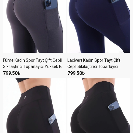
Füme Kadın Spor Tayt Çift Cepli
Lacivert Kadın Spor Tayt Çift
Sıkılaştırıcı Toparlayıcı Yüksek Bel
Cepli Sıkılaştırıcı Toparlayıcı
Sporcu Taytı Leggings Fitness
799.50₺
Sporcu Taytı Leggings
799.50₺