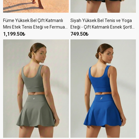
Füme Yüksek Bel Çift Katmanlı
Siyah Yüksek Bel Tenis ve Yoga
Mini Etek Tenis Eteği ve Fermuarlı
Eteği - Çift Katmanlı Esnek Şortlu
Büstiyer Crop Takım
1,199.50₺
Mini Spor Etek
749.50₺