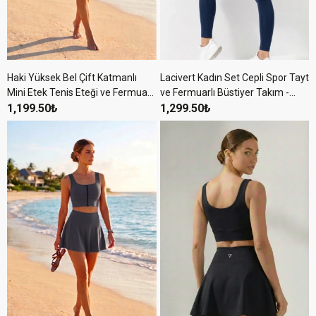
Haki Yüksek Bel Çift Katmanlı
Lacivert Kadın Set Cepli Spor Tayt
Mini Etek Tenis Eteği ve Fermuarlı
ve Fermuarlı Büstiyer Takım -
Büstiyer Crop Takım
1,199.50₺
Yoga Fitnes - Plates Seti
1,299.50₺