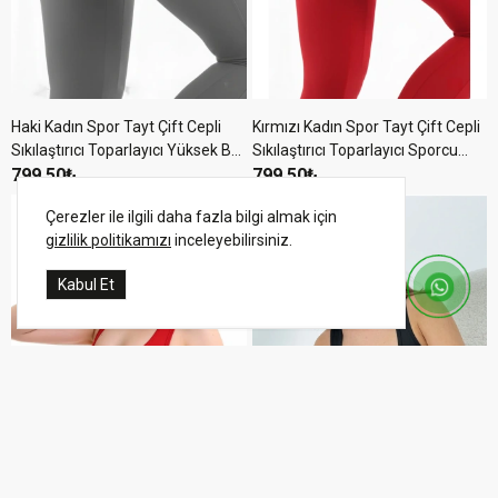
Haki Kadın Spor Tayt Çift Cepli
Kırmızı Kadın Spor Tayt Çift Cepli
Sıkılaştırıcı Toparlayıcı Yüksek Bel
Sıkılaştırıcı Toparlayıcı Sporcu
Sporcu Taytı Leggings Fitness
799.50₺
Taytı Leggings
799.50₺
Çerezler ile ilgili daha fazla bilgi almak için
gizlilik politikamızı
inceleyebilirsiniz.
Kabul Et