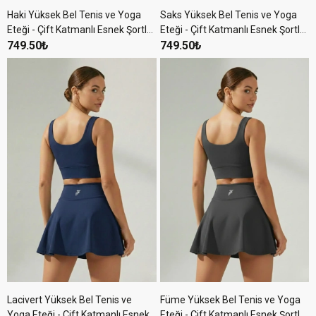
Haki Yüksek Bel Tenis ve Yoga
Saks Yüksek Bel Tenis ve Yoga
Eteği - Çift Katmanlı Esnek Şortlu
Eteği - Çift Katmanlı Esnek Şortlu
Mini Spor Etek
749.50₺
Mini Spor Etek
749.50₺
Lacivert Yüksek Bel Tenis ve
Füme Yüksek Bel Tenis ve Yoga
Yoga Eteği - Çift Katmanlı Esnek
Eteği - Çift Katmanlı Esnek Şortlu