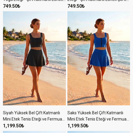
Şortlu Mini Spor Etek
749.50₺
Mini Spor Etek
749.50₺
Siyah Yüksek Bel Çift Katmanlı
Saks Yüksek Bel Çift Katmanlı
Mini Etek Tenis Eteği ve Fermuarlı
Mini Etek Tenis Eteği ve Fermuarlı
Büstiyer Crop Takım
1,199.50₺
Büstiyer Crop Takım
1,199.50₺