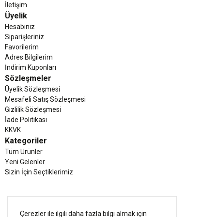
İletişim
Üyelik
Sonuç: Sınırlarını Zorlayan Kadınların Tercihi Şıklığı
ve performansı tek bir
noktada buluşturan Emfure, sadece bir spor giyim markası değil, aynı
Hesabınız
zamanda aktif bir yaşam tarzının ortağıdır. Siz sınırlarınızı zorlarken, biz
Siparişleriniz
konforunuzu ve tarzınızı garanti altına alıyoruz.
Favorilerim
Adres Bilgilerim
İndirim Kuponları
Sözleşmeler
Üyelik Sözleşmesi
Mesafeli Satış Sözleşmesi
Gizlilik Sözleşmesi
İade Politikası
KKVK
Kategoriler
Tüm Ürünler
Yeni Gelenler
Sizin İçin Seçtiklerimiz
Çerezler ile ilgili daha fazla bilgi almak için