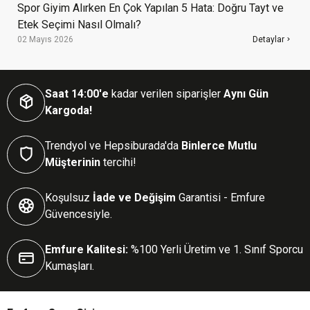
Spor Giyim Alırken En Çok Yapılan 5 Hata: Doğru Tayt ve
Etek Seçimi Nasıl Olmalı?
02 Mayıs 2026
Detaylar
Saat 14:00'e
kadar verilen siparişler
Aynı Gün
Kargoda!
Trendyol ve Hepsiburada'da
Binlerce Mutlu
Müşterinin
tercihi!
Koşulsuz
İade ve Değişim
Garantisi - Emfure
Güvencesiyle.
Emfure Kalitesi:
%100 Yerli Üretim ve 1. Sınıf Sporcu
Kumaşları.