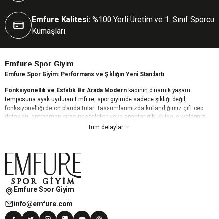
Emfure Kalitesi:
%100 Yerli Üretim ve 1. Sınıf Sporcu
Kumaşları.
Emfure Spor Giyim
Emfure Spor Giyim: Performans ve Şıklığın Yeni Standartı
Fonksiyonellik ve Estetik Bir Arada Modern
kadının dinamik yaşam
temposuna ayak uyduran Emfure, spor giyimde sadece şıklığı değil,
fonksiyonelliği de ön planda tutar. Tasarımlarımızda kullandığımız çift cep
detayları, antrenman sırasında telefon veya anahtar gibi kişisel eşyalarınızı
güvenle taşımanızı sağlarken, estetik çizgilerimizle günün her anında stilinizi
Tüm detaylar
korumanıza yardımcı olur.
Kusursuz Konfor ve Toparlayıcı Etki Yüksek
kaliteli ve esnek kumaş
teknolojimiz, vücudunuzu bir ikinci ten gibi sararak maksimum hareket
özgürlüğü sunar. Nefes alabilen dokusu teri hızla dışarı atarken, özel
toparlayıcı (push-up) özelliğimiz daha fit ve formda bir görünüm elde etmenizi
destekler. Emfure ile kendinizi her zaman güçlü ve rahat hissedin.
Emfure Spor Giyim
Her Tarza Uygun Dinamik Koleksiyonlar Geniş
renk yelpazesi ve trend
info@emfure.com
desen seçeneklerimizle, her zevke hitap eden bir Emfure modeli mutlaka