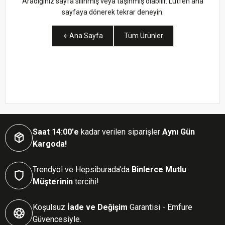
Aradığınız sayfa silinmiş veya taşınmış olabilir. Lütfen ana
sayfaya dönerek tekrar deneyin.
Ana Sayfa
Tüm Ürünler
Saat 14:00'e
kadar verilen siparişler
Aynı Gün
Kargoda!
Trendyol ve Hepsiburada'da
Binlerce Mutlu
Müşterinin
tercihi!
Koşulsuz
İade ve Değişim
Garantisi - Emfure
Güvencesiyle.