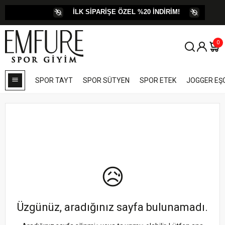
İLK SİPARİŞE ÖZEL %20 İNDİRİM!
KARGO
0
SPOR TAYT
SPOR SÜTYEN
SPOR ETEK
JOGGER E
😥
Üzgünüz, aradığınız sayfa bulunamadı.