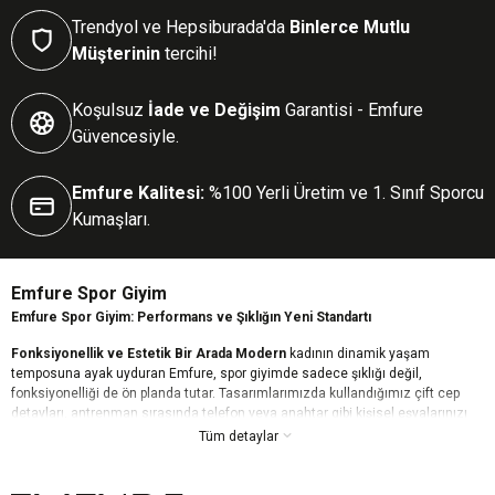
Trendyol ve Hepsiburada'da
Binlerce Mutlu
Müşterinin
tercihi!
Koşulsuz
İade ve Değişim
Garantisi - Emfure
Güvencesiyle.
Emfure Kalitesi:
%100 Yerli Üretim ve 1. Sınıf Sporcu
Kumaşları.
Emfure Spor Giyim
Emfure Spor Giyim: Performans ve Şıklığın Yeni Standartı
Fonksiyonellik ve Estetik Bir Arada Modern
kadının dinamik yaşam
temposuna ayak uyduran Emfure, spor giyimde sadece şıklığı değil,
fonksiyonelliği de ön planda tutar. Tasarımlarımızda kullandığımız çift cep
detayları, antrenman sırasında telefon veya anahtar gibi kişisel eşyalarınızı
güvenle taşımanızı sağlarken, estetik çizgilerimizle günün her anında stilinizi
Tüm detaylar
korumanıza yardımcı olur.
Kusursuz Konfor ve Toparlayıcı Etki Yüksek
kaliteli ve esnek kumaş