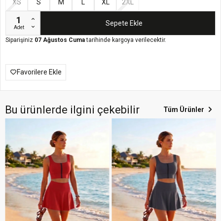
XS
S
M
L
XL
2XL
Sepete Ekle
Adet
Siparişiniz
07 Ağustos Cuma
tarihinde kargoya verilecektir.
Favorilere Ekle
Bu ürünlerde ilgini çekebilir
Tüm Ürünler