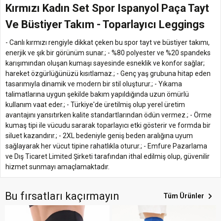
Kırmızı Kadın Set Spor Ispanyol Paça Tayt
Ve Büstiyer Takım - Toparlayıcı Leggings
- Canlı kırmızı rengiyle dikkat çeken bu spor tayt ve büstiyer takımı,
enerjik ve şık bir görünüm sunar.; - %80 polyester ve %20 spandeks
karışımından oluşan kumaşı sayesinde esneklik ve konfor sağlar;
hareket özgürlüğünüzü kısıtlamaz.; - Genç yaş grubuna hitap eden
tasarımıyla dinamik ve modern bir stil oluşturur.; - Yıkama
talimatlarına uygun şekilde bakım yapıldığında uzun ömürlü
kullanım vaat eder.; - Türkiye'de üretilmiş olup yerel üretim
avantajını yansıtırken kalite standartlarından ödün vermez.; - Örme
kumaş tipi ile vücudu sararak toparlayıcı etki gösterir ve formda bir
siluet kazandırır.; - 2XL bedeniyle geniş beden aralığına uyum
sağlayarak her vücut tipine rahatlıkla oturur.; - Emfure Pazarlama
ve Dış Ticaret Limited Şirketi tarafından ithal edilmiş olup, güvenilir
hizmet sunmayı amaçlamaktadır.
Bu fırsatları kaçırmayın
Tüm Ürünler