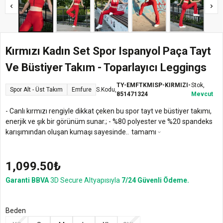
Kırmızı Kadın Set Spor Ispanyol Paça Tayt
Ve Büstiyer Takım - Toparlayıcı Leggings
TY-EMFTKMISP-KIRMIZI-
Stok,
Spor Alt - Üst Takım
Emfure
S.Kodu,
851471324
Mevcut
- Canlı kırmızı rengiyle dikkat çeken bu spor tayt ve büstiyer takımı,
enerjik ve şık bir görünüm sunar.; - %80 polyester ve %20 spandeks
karışımından oluşan kumaşı sayesinde..
tamamı
1,099.50₺
Garanti BBVA
3D Secure Altyapısıyla
7/24 Güvenli Ödeme.
Beden