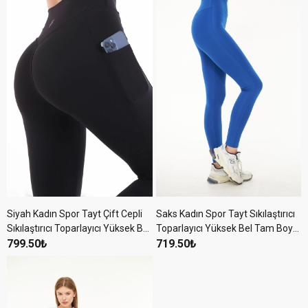
Siyah Kadın Spor Tayt Çift Cepli
Saks Kadın Spor Tayt Sıkılaştırıcı
Sıkılaştırıcı Toparlayıcı Yüksek Bel
Toparlayıcı Yüksek Bel Tam Boy
Sporcu Taytı Leggings Fitness
799.50₺
Spor Tayt Leggings Fitness
719.50₺