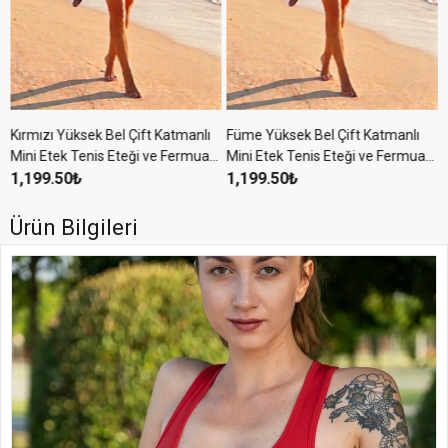
Kırmızı Yüksek Bel Çift Katmanlı
Füme Yüksek Bel Çift Katmanlı
ı
Mini Etek Tenis Eteği ve Fermuarlı
Mini Etek Tenis Eteği ve Fermuarlı
Büstiyer Crop Takım
1,199.50₺
Büstiyer Crop Takım
1,199.50₺
Ürün Bilgileri