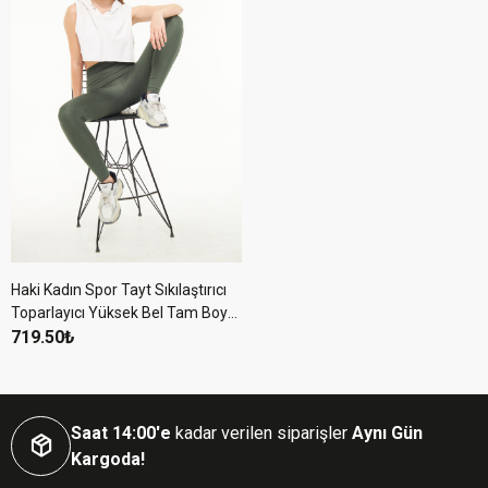
Haki Kadın Spor Tayt Sıkılaştırıcı
Toparlayıcı Yüksek Bel Tam Boy
Spor Tayt Leggings Fitness
719.50₺
Saat 14:00'e
kadar verilen siparişler
Aynı Gün
Kargoda!