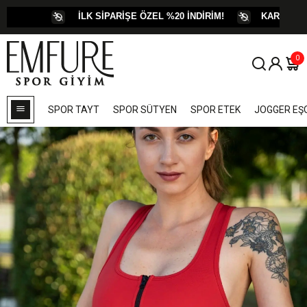
İLK SİPARİŞE ÖZEL %20 İNDİRİM!
KARGO ÜCRETİ BİZ
0
SPOR TAYT
SPOR SÜTYEN
SPOR ETEK
JOGGER E