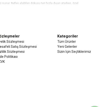
sunar. Nefes alabilen dokusu teri hızla dışarı atarken, özel
. Spor salonundan yürüyüş parkurlarına, günlük şehir hayatından
kullanıma karşı dirençli kumaşlarımız, formunu ve rengini uzun süre
özleşmeler
Kategoriler
ktif bir yaşam tarzının ortağıdır. Siz sınırlarınızı zorlarken, biz
yelik Sözleşmesi
Tüm Ürünler
esafeli Satış Sözleşmesi
Yeni Gelenler
zlilik Sözleşmesi
Sizin İçin Seçtiklerimiz
de Politikası
KVK