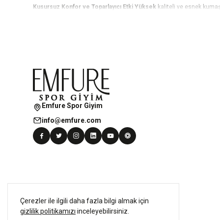
Kusursuz Konfor ve Toparlayıcı Etki Yüksek
kaliteli ve esnek kumaş
toparlayıcı (push-up) özelliğimiz daha fit ve formda bir görünüm elde
Her Tarza Uygun Dinamik Koleksiyonlar Geniş
renk yelpazesi ve tre
hafta sonu etkinliklerine kadar her ortamda sportif şıklığınızı bir üst 
Dayanıklılık ve Sürdürülebilir Kalite Emfure
olarak, uzun süreli kullan
koruyarak gardırobunuzun vazgeçilmez parçası olur.
Sonuç: Sınırlarını Zorlayan Kadınların Tercihi Şıklığı
ve performansı te
konforunuzu ve tarzınızı garanti altına alıyoruz.
Emfure Spor Giyim
info@emfure.com
Çerezler ile ilgili daha fazla bilgi almak için
gizlilik politikamızı
inceleyebilirsiniz.