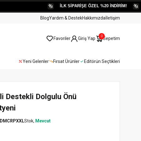
İLK SİPARİŞE ÖZEL %20 İNDİRİM!
KAR
Blog
Yardım & Destek
Hakkımızda
İletişim
0
Favoriler
Giriş Yap
Sepetim
Yeni Gelenler
Fırsat Ürünler
Editörün Seçtikleri
 Destekli Dolgulu Önü
tyeni
DMCRPXXL
Stok,
Mevcut