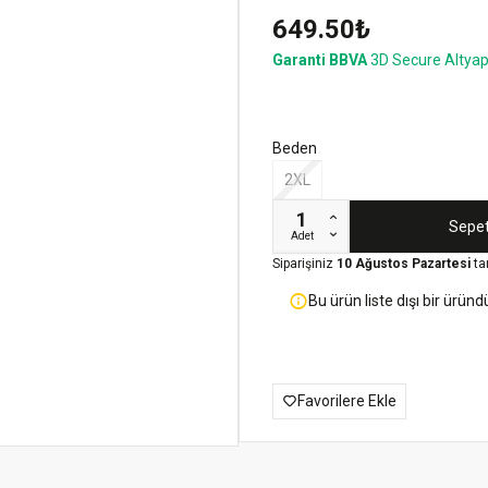
649.50₺
Garanti BBVA
3D Secure Altyap
Beden
2XL
Sepet
Adet
Siparişiniz
10 Ağustos Pazartesi
ta
Bu ürün liste dışı bir üründü
Favorilere Ekle