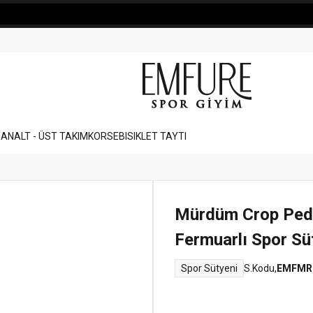
MAN
ALT - ÜST TAKIM
KORSE
BISIKLET TAYTI
Mürdüm Crop Pedli
Fermuarlı Spor Sü
S.Kodu,
EMFMR
Spor Sütyeni