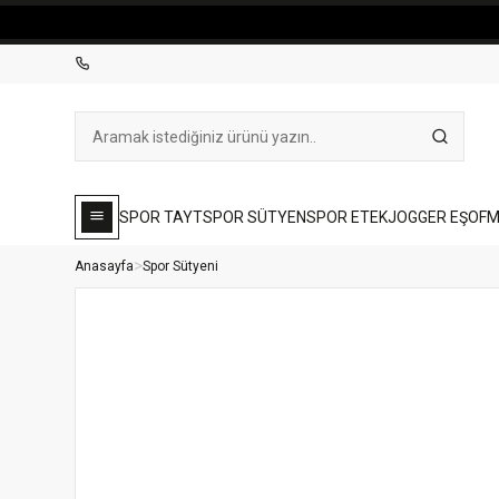
SPOR TAYT
SPOR SÜTYEN
SPOR ETEK
JOGGER EŞOF
Anasayfa
Spor Sütyeni