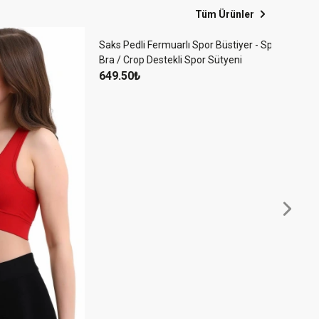
Tüm Ürünler
Füme Pe
Bra / C
649.5