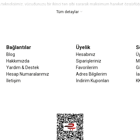
 teknolojimiz, vücudunuzu bir ikinci ten gibi sararak maksimum hareket özgürlüğü 
 etmenizi destekler. Emfure ile kendinizi her zaman güçlü ve rahat hissedin.
Tüm detaylar
nd desen seçeneklerimizle, her zevke hitap eden bir Emfure modeli mutlaka vardır
seviyeye taşıyoruz.
ım için en kaliteli malzemeleri titiz işçilikle birleştiriyoruz. Yıkamaya ve yoğun 
Bağlantılar
Üyelik
S
k bir noktada buluşturan Emfure, sadece bir spor giyim markası değil, aynı zamanda a
Blog
Hesabınız
Ü
Hakkımızda
Siparişleriniz
M
Yardım & Destek
Favorilerim
Gi
Hesap Numaralarımız
Adres Bilgilerim
İa
İletişim
İndirim Kuponları
K