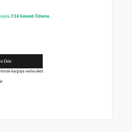
ısıyla
7/24 Güvenli Ödeme.
e Ekle
rihinde kargoya verilecektir.
r.