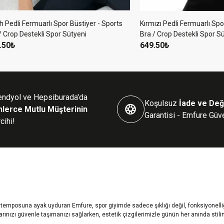
 Fermuarlı Spor Büstiyer - Sports
Kırmızı Pedli Fermuarlı Spor Büsti
Destekli Spor Sütyeni
Bra / Crop Destekli Spor Sütyeni
649.50₺
endyol ve Hepsiburada'da
Koşulsuz
İade ve Değ
nlerce Mutlu Müşterinin
Garantisi - Emfure Güv
cihi!
emposuna ayak uyduran Emfure, spor giyimde sadece şıklığı değil, fonksiyonelliği
arınızı güvenle taşımanızı sağlarken, estetik çizgilerimizle günün her anında stili