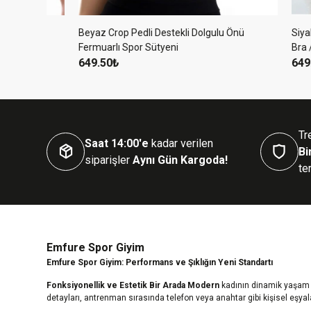
nü
Beyaz Crop Pedli Destekli Dolgulu Önü
Siyah Pedli
Fermuarlı Spor Sütyeni
Bra / Crop 
649.50₺
649.50₺
Tr
Saat 14:00'e
kadar verilen
Bi
siparişler
Aynı Gün Kargoda!
ter
Emfure Spor Giyim
Emfure Spor Giyim: Performans ve Şıklığın Yeni Standartı
Fonksiyonellik ve Estetik Bir Arada Modern
kadının dinamik yaşam t
detayları, antrenman sırasında telefon veya anahtar gibi kişisel eşyal