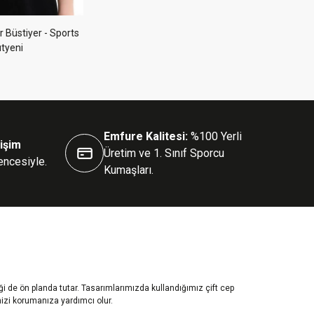
yer - Sports
Saks Pedli Fermuarlı Spor Büstiyer - Sports
Bra / Crop Destekli Spor Sütyeni
649.50₺
Emfure Kalitesi:
%100 Yerli
işim
Üretim ve 1. Sınıf Sporcu
encesiyle.
Kumaşları.
 de ön planda tutar. Tasarımlarımızda kullandığımız çift cep
nizi korumanıza yardımcı olur.