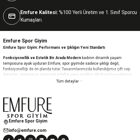
Emfure Kalitesi:
%100 Yerli Üretim ve 1. Sınıf Sporcu
Kumaşları.
Emfure Spor Giyim
Emfure Spor Giyim: Performans ve Şıklığın Yeni Standartı
Fonksiyonellik ve Estetik Bir Arada Modern
kadının dinamik yaşam
temposuna ayak uyduran Emfure, spor giyimde sadece şıklığı değil,
fonksiyonelliği de ön planda tutar. Tasarımlarımızda kullandığımız çift cep
detayları, antrenman sırasında telefon veya anahtar gibi kişisel eşyalarınızı
güvenle taşımanızı sağlarken, estetik çizgilerimizle günün her anında stilinizi
Tüm detaylar
korumanıza yardımcı olur.
Kusursuz Konfor ve Toparlayıcı Etki Yüksek
kaliteli ve esnek kumaş
teknolojimiz, vücudunuzu bir ikinci ten gibi sararak maksimum hareket
özgürlüğü sunar. Nefes alabilen dokusu teri hızla dışarı atarken, özel
toparlayıcı (push-up) özelliğimiz daha fit ve formda bir görünüm elde etmenizi
destekler. Emfure ile kendinizi her zaman güçlü ve rahat hissedin.
Emfure Spor Giyim
Her Tarza Uygun Dinamik Koleksiyonlar Geniş
renk yelpazesi ve trend
info@emfure.com
desen seçeneklerimizle, her zevke hitap eden bir Emfure modeli mutlaka