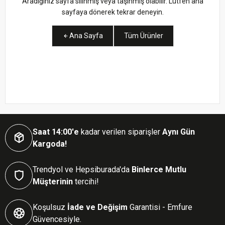
Aradığınız sayfa silinmiş veya taşınmış olabilir. Lütfen ana
sayfaya dönerek tekrar deneyin.
Ana Sayfa
Tüm Ürünler
Saat 14:00'e
kadar verilen siparişler
Aynı Gün
Kargoda!
Trendyol ve Hepsiburada'da
Binlerce Mutlu
Müşterinin
tercihi!
Koşulsuz
İade ve Değişim
Garantisi - Emfure
Güvencesiyle.