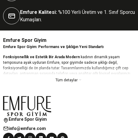
Emfure Kalitesi:
%100 Yerli Üretim ve 1. Sınıf Sporcu
Kumaşları.
Emfure Spor Giyim
Emfure Spor Giyim: Performans ve Şıklığın Yeni Standartı
Fonksiyonellik ve Estetik Bir Arada Modern
kadının dinamik yaşam
temposuna ayak uyduran Emfure, spor giyimde sadece şıklığı değil,
fonksiyonelliği de ön planda tutar. Tasarımlarımızda kullandığımız çift cep
detayları, antrenman sırasında telefon veya anahtar gibi kişisel eşyalarınızı
güvenle taşımanızı sağlarken, estetik çizgilerimizle günün her anında stilinizi
Tüm detaylar
korumanıza yardımcı olur.
Kusursuz Konfor ve Toparlayıcı Etki Yüksek
kaliteli ve esnek kumaş
teknolojimiz, vücudunuzu bir ikinci ten gibi sararak maksimum hareket
özgürlüğü sunar. Nefes alabilen dokusu teri hızla dışarı atarken, özel
toparlayıcı (push-up) özelliğimiz daha fit ve formda bir görünüm elde etmenizi
destekler. Emfure ile kendinizi her zaman güçlü ve rahat hissedin.
Emfure Spor Giyim
Her Tarza Uygun Dinamik Koleksiyonlar Geniş
renk yelpazesi ve trend
info@emfure.com
desen seçeneklerimizle, her zevke hitap eden bir Emfure modeli mutlaka