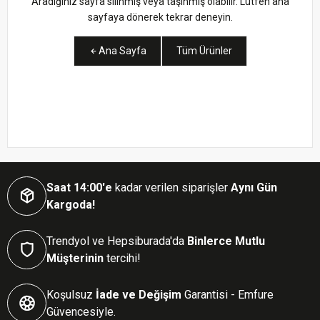
Aradığınız sayfa silinmiş veya taşınmış olabilir. Lütfen ana
sayfaya dönerek tekrar deneyin.
Ana Sayfa
Tüm Ürünler
Saat 14:00'e
kadar verilen siparişler
Aynı Gün
Kargoda!
Trendyol ve Hepsiburada'da
Binlerce Mutlu
Müşterinin
tercihi!
Koşulsuz
İade ve Değişim
Garantisi - Emfure
Güvencesiyle.