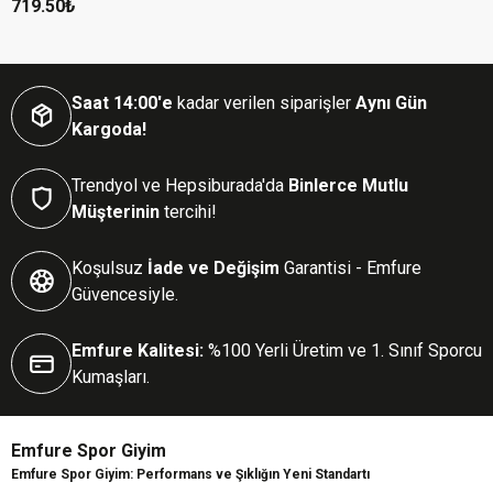
Spor Tayt Leggings Fitness
719.50₺
Saat 14:00'e
kadar verilen siparişler
Aynı Gün
Kargoda!
Trendyol ve Hepsiburada'da
Binlerce Mutlu
Müşterinin
tercihi!
Koşulsuz
İade ve Değişim
Garantisi - Emfure
Güvencesiyle.
Emfure Kalitesi:
%100 Yerli Üretim ve 1. Sınıf Sporcu
Kumaşları.
Emfure Spor Giyim
Emfure Spor Giyim: Performans ve Şıklığın Yeni Standartı