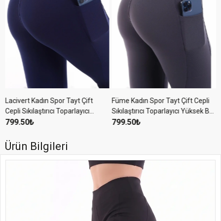
Lacivert Kadın Spor Tayt Çift
Füme Kadın Spor Tayt Çift Cepli
l
Cepli Sıkılaştırıcı Toparlayıcı
Sıkılaştırıcı Toparlayıcı Yüksek Bel
Sporcu Taytı Leggings
799.50₺
Sporcu Taytı Leggings Fitness
799.50₺
Ürün Bilgileri