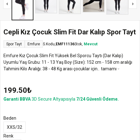
Cepli Kız Çocuk Slim Fit Dar Kalıp Spor Tayt
Spor Tayt
Emfure
S.Kodu,
EMF11136
Stok,
Mevcut
Emfure Kız Çocuk Slim Fit Yüksek Bel Sporcu Taytı (Dar Kalıp)
Uyumlu Yaş Grubu: 11 - 13 Yaş Boy (Size): 152 cm - 158 cm aralığı
Tahmini Kilo Aralığı: 38 - 48 Kg arası çocuklar için..
tamamı
199.50₺
Garanti BBVA
3D Secure Altyapısıyla
7/24 Güvenli Ödeme.
Beden
XXS/32
Renk