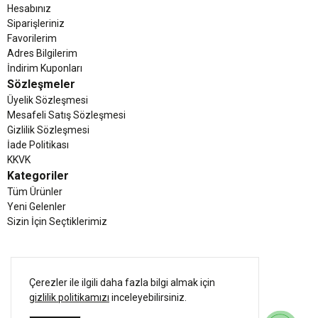
noktada buluşturan Emfure, sadece bir spor giyim markası değil, aynı
Hesabınız
zamanda aktif bir yaşam tarzının ortağıdır. Siz sınırlarınızı zorlarken, biz
Siparişleriniz
konforunuzu ve tarzınızı garanti altına alıyoruz.
Favorilerim
Adres Bilgilerim
İndirim Kuponları
Sözleşmeler
Üyelik Sözleşmesi
Mesafeli Satış Sözleşmesi
Gizlilik Sözleşmesi
İade Politikası
KKVK
Kategoriler
Tüm Ürünler
Yeni Gelenler
Sizin İçin Seçtiklerimiz
Çerezler ile ilgili daha fazla bilgi almak için
gizlilik politikamızı
inceleyebilirsiniz.