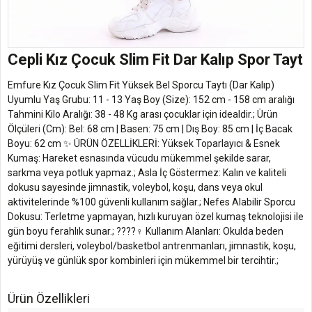
Cepli Kız Çocuk Slim Fit Dar Kalıp Spor Tayt
Emfure Kız Çocuk Slim Fit Yüksek Bel Sporcu Taytı (Dar Kalıp)
Uyumlu Yaş Grubu: 11 - 13 Yaş Boy (Size): 152 cm - 158 cm aralığı
Tahmini Kilo Aralığı: 38 - 48 Kg arası çocuklar için idealdir.; Ürün
Ölçüleri (Cm): Bel: 68 cm | Basen: 75 cm | Dış Boy: 85 cm | İç Bacak
Boyu: 62 cm ✨ ÜRÜN ÖZELLİKLERİ: Yüksek Toparlayıcı & Esnek
Kumaş: Hareket esnasında vücudu mükemmel şekilde sarar,
sarkma veya potluk yapmaz.; Asla İç Göstermez: Kalın ve kaliteli
dokusu sayesinde jimnastik, voleybol, koşu, dans veya okul
aktivitelerinde %100 güvenli kullanım sağlar.; Nefes Alabilir Sporcu
Dokusu: Terletme yapmayan, hızlı kuruyan özel kumaş teknolojisi ile
gün boyu ferahlık sunar.; ????‍♀️ Kullanım Alanları: Okulda beden
eğitimi dersleri, voleybol/basketbol antrenmanları, jimnastik, koşu,
yürüyüş ve günlük spor kombinleri için mükemmel bir tercihtir.;
Ürün Özellikleri