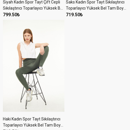
Siyah Kadın Spor Tayt Çift Cepli
Saks Kadın Spor Tayt Sıkılaştırıcı
Sıkılaştırıcı Toparlayıcı Yüksek Bel
Toparlayıcı Yüksek Bel Tam Boy
Sporcu Taytı Leggings Fitness
799.50₺
Spor Tayt Leggings Fitness
719.50₺
Haki Kadın Spor Tayt Sıkılaştırıcı
Toparlayıcı Yüksek Bel Tam Boy